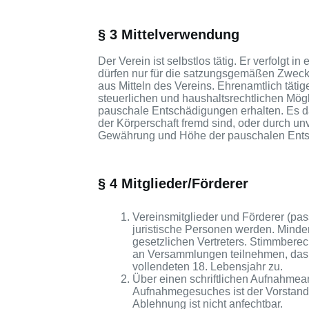
§ 3 Mittelverwendung
Der Verein ist selbstlos tätig. Er verfolgt i
dürfen nur für die satzungsgemäßen Zwec
aus Mitteln des Vereins. Ehrenamtlich tätig
steuerlichen und haushaltsrechtlichen Mö
pauschale Entschädigungen erhalten. Es 
der Körperschaft fremd sind, oder durch u
Gewährung und Höhe der pauschalen Entsc
§ 4 Mitglieder/Förderer
Vereinsmitglieder und Förderer (pa
juristische Personen werden. Minderj
gesetzlichen Vertreters. Stimmberec
an Versammlungen teilnehmen, das a
vollendeten 18. Lebensjahr zu.
Über einen schriftlichen Aufnahmea
Aufnahmegesuches ist der Vorstand v
Ablehnung ist nicht anfechtbar.