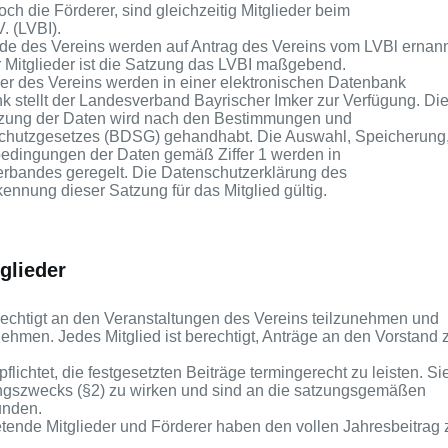
ch die Förderer, sind gleichzeitig Mitglieder beim
. (LVBI).
de des Vereins werden auf Antrag des Vereins vom LVBl ernann
er Mitglieder ist die Satzung das LVBI maßgebend.
der des Vereins werden in einer elektronischen Datenbank
k stellt der Landesverband Bayrischer Imker zur Verfügung. Di
tzung der Daten wird nach den Bestimmungen und
hutzgesetzes (BDSG) gehandhabt. Die Auswahl, Speicherung
bedingungen der Daten gemäß Ziffer 1 werden in
rbandes geregelt. Die Datenschutzerklärung des
nnung dieser Satzung für das Mitglied gültig.
glieder
rechtigt an den Veranstaltungen des Vereins
teilzunehmen und
hmen. Jedes Mitglied ist berechtigt, Anträge an den Vorstand 
flichtet, die festgesetzten Beiträge termingerecht zu leisten. Si
ungszwecks (§2) zu wirken und sind an die satzungsgemäßen
unden.
tende Mitglieder und Förderer haben den vollen Jahresbeitrag 