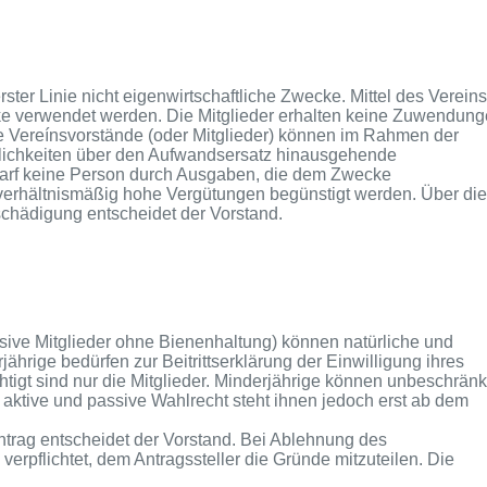
n erster Linie nicht eigenwirtschaftliche Zwecke. Mittel des Vereins
ke verwendet werden. Die
Mitglieder erhalten keine Zuwendun
e
Vereínsvorstände (oder Mitglieder) können im Rahmen der
glichkeiten über den Aufwandsersatz hinausgehende
darf keine Person durch Ausgaben, die dem Zwecke
nverhältnismäßig hohe Vergütungen begünstigt werden. Über die
hädigung entscheidet der Vorstand.
ssive Mitglieder ohne Bienenhaltung) können natürliche und
ährige bedürfen zur Beitrittserklärung der Einwilligung ihres
htigt sind nur die Mitglieder. Minderjährige können unbeschränk
ktive und passive Wahlrecht steht ihnen jedoch erst ab dem
ntrag entscheidet der Vorstand. Bei Ablehnung
des
erpflichtet, dem Antragssteller die Gründe mitzuteilen. Die