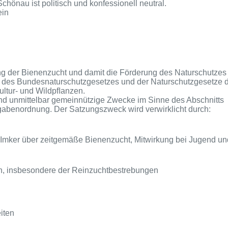
önau ist politisch und konfessionell neutral.
ein
ung der Bienenzucht und damit die Förderung
des Naturschutzes
e des Bundesnaturschutzgesetzes und der Naturschutzgesetze 
ultur- und Wildpﬂanzen.
 und unmittelbar gemeinnützige Zwecke im Sinne des Abschnitts
abenordnung. Der Satzungszweck wird verwirklicht durch:
 Imker über zeitgemäße Bienenzucht, Mitwirkung bei Jugend un
, insbesondere der Reinzuchtbestrebungen
iten