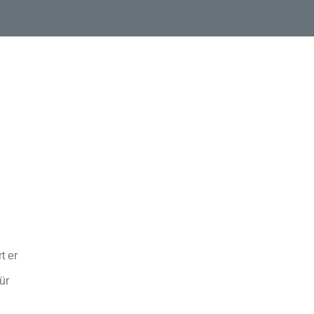
t er
ür