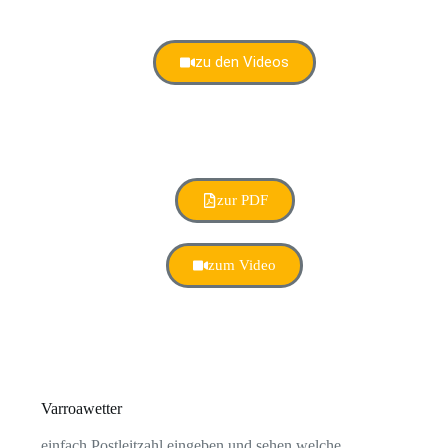
zu den Videos
zur PDF
zum Video
Varroawetter
einfach Postleitzahl eingeben und sehen welche