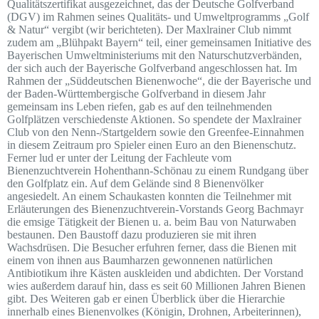
Qualitätszertifikat ausgezeichnet, das der Deutsche Golfverband
(DGV) im Rahmen seines Qualitäts- und Umweltprogramms „Golf
& Natur“ vergibt (wir berichteten). Der Maxlrainer Club nimmt
zudem am „Blühpakt Bayern“ teil, einer gemeinsamen Initiative des
Bayerischen Umweltministeriums mit den Naturschutzverbänden,
der sich auch der Bayerische Golfverband angeschlossen hat. Im
Rahmen der „Süddeutschen Bienenwoche“, die der Bayerische und
der Baden-Württembergische Golfverband in diesem Jahr
gemeinsam ins Leben riefen, gab es auf den teilnehmenden
Golfplätzen verschiedenste Aktionen. So spendete der Maxlrainer
Club von den Nenn-/Startgeldern sowie den Greenfee-Einnahmen
in diesem Zeitraum pro Spieler einen Euro an den Bienenschutz.
Ferner lud er unter der Leitung der Fachleute vom
Bienenzuchtverein Hohenthann-Schönau zu einem Rundgang über
den Golfplatz ein. Auf dem Gelände sind 8 Bienenvölker
angesiedelt. An einem Schaukasten konnten die Teilnehmer mit
Erläuterungen des Bienenzuchtverein-Vorstands Georg Bachmayr
die emsige Tätigkeit der Bienen u. a. beim Bau von Naturwaben
bestaunen. Den Baustoff dazu produzieren sie mit ihren
Wachsdrüsen. Die Besucher erfuhren ferner, dass die Bienen mit
einem von ihnen aus Baumharzen gewonnenen natürlichen
Antibiotikum ihre Kästen auskleiden und abdichten. Der Vorstand
wies außerdem darauf hin, dass es seit 60 Millionen Jahren Bienen
gibt. Des Weiteren gab er einen Überblick über die Hierarchie
innerhalb eines Bienenvolkes (Königin, Drohnen, Arbeiterinnen),