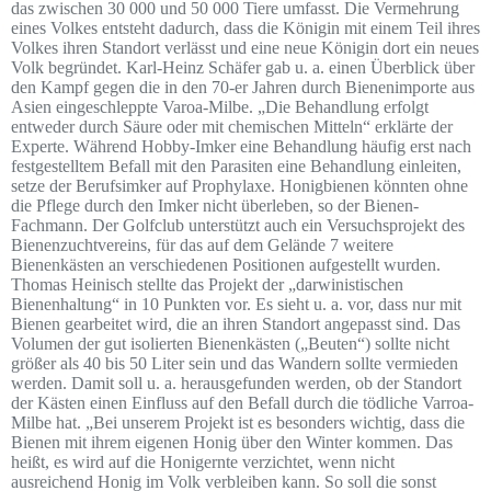
das zwischen 30 000 und 50 000 Tiere umfasst. Die Vermehrung
eines Volkes entsteht dadurch, dass die Königin mit einem Teil ihres
Volkes ihren Standort verlässt und eine neue Königin dort ein neues
Volk begründet. Karl-Heinz Schäfer gab u. a. einen Überblick über
den Kampf gegen die in den 70-er Jahren durch Bienenimporte aus
Asien eingeschleppte Varoa-Milbe. „Die Behandlung erfolgt
entweder durch Säure oder mit chemischen Mitteln“ erklärte der
Experte. Während Hobby-Imker eine Behandlung häufig erst nach
festgestelltem Befall mit den Parasiten eine Behandlung einleiten,
setze der Berufsimker auf Prophylaxe. Honigbienen könnten ohne
die Pflege durch den Imker nicht überleben, so der Bienen-
Fachmann. Der Golfclub unterstützt auch ein Versuchsprojekt des
Bienenzuchtvereins, für das auf dem Gelände 7 weitere
Bienenkästen an verschiedenen Positionen aufgestellt wurden.
Thomas Heinisch stellte das Projekt der „darwinistischen
Bienenhaltung“ in 10 Punkten vor. Es sieht u. a. vor, dass nur mit
Bienen gearbeitet wird, die an ihren Standort angepasst sind. Das
Volumen der gut isolierten Bienenkästen („Beuten“) sollte nicht
größer als 40 bis 50 Liter sein und das Wandern sollte vermieden
werden. Damit soll u. a. herausgefunden werden, ob der Standort
der Kästen einen Einfluss auf den Befall durch die tödliche Varroa-
Milbe hat. „Bei unserem Projekt ist es besonders wichtig, dass die
Bienen mit ihrem eigenen Honig über den Winter kommen. Das
heißt, es wird auf die Honigernte verzichtet, wenn nicht
ausreichend Honig im Volk verbleiben kann. So soll die sonst