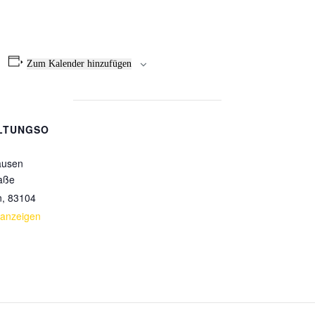
Zum Kalender hinzufügen
LTUNGSO
ausen
aße
n
,
83104
 anzeigen